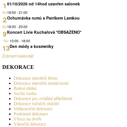
1
01/10/2026 od 14hod uzavřen salonek
19:00
-
21:00
ŘÍJ
2
Ochutnávka rumů s Patrikem Lamkou
18:00
-
20:00
ŘÍJ
9
Koncert Livie Kuchařová *OBSAZENO*
10:00
-
18:00
ŘÍJ
13
Den módy a kosmetiky
Zobrazit kalendář
DEKORACE
Dekorace interiérů firem
Dekorace interiérů domácností
Balení dárků
Suchá vazba
Dekorace pro zvláštní příležitosti
Dekorace ročních období
Velikonoční dekorace
Podzimní dekorace
Věnce na dveře
Vánoční dekorace