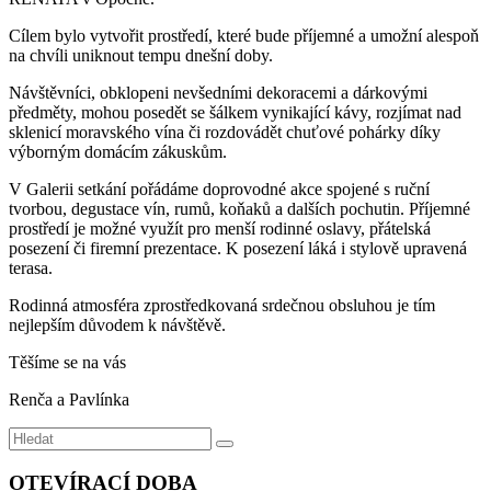
Cílem bylo vytvořit prostředí, které bude příjemné a umožní alespoň
na chvíli uniknout tempu dnešní doby.
Návštěvníci, obklopeni nevšedními dekoracemi a dárkovými
předměty, mohou posedět se šálkem vynikající kávy, rozjímat nad
sklenicí moravského vína či rozdovádět chuťové pohárky díky
výborným domácím zákuskům.
V Galerii setkání pořádáme doprovodné akce spojené s ruční
tvorbou, degustace vín, rumů, koňaků a dalších pochutin. Příjemné
prostředí je možné využít pro menší rodinné oslavy, přátelská
posezení či firemní prezentace. K posezení láká i stylově upravená
terasa.
Rodinná atmosféra zprostředkovaná srdečnou obsluhou je tím
nejlepším důvodem k návštěvě.
Těšíme se na vás
Renča a Pavlínka
Search
OTEVÍRACÍ DOBA