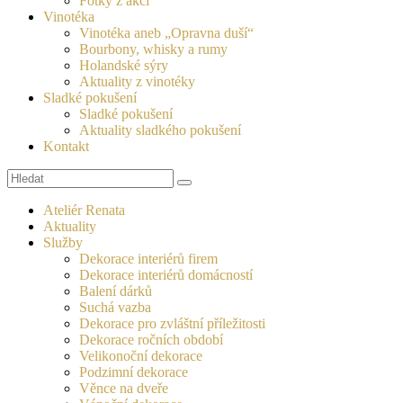
Fotky z akcí
Vinotéka
Vinotéka aneb „Opravna duší“
Bourbony, whisky a rumy
Holandské sýry
Aktuality z vinotéky
Sladké pokušení
Sladké pokušení
Aktuality sladkého pokušení
Kontakt
Search
Ateliér Renata
Aktuality
Služby
Dekorace interiérů firem
Dekorace interiérů domácností
Balení dárků
Suchá vazba
Dekorace pro zvláštní příležitosti
Dekorace ročních období
Velikonoční dekorace
Podzimní dekorace
Věnce na dveře