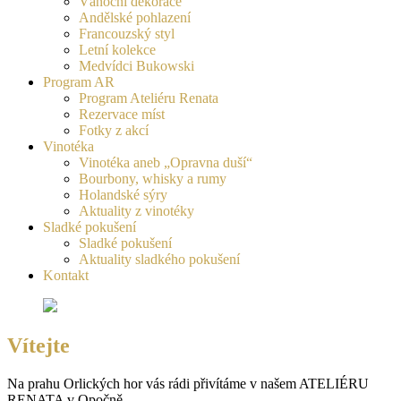
Vánoční dekorace
Andělské pohlazení
Francouzský styl
Letní kolekce
Medvídci Bukowski
Program AR
Program Ateliéru Renata
Rezervace míst
Fotky z akcí
Vinotéka
Vinotéka aneb „Opravna duší“
Bourbony, whisky a rumy
Holandské sýry
Aktuality z vinotéky
Sladké pokušení
Sladké pokušení
Aktuality sladkého pokušení
Kontakt
Vítejte
Na prahu Orlických hor vás rádi přivítáme v našem ATELIÉRU
RENATA v Opočně.