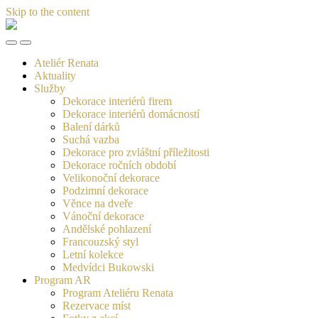
Skip to the content
Ateliér
Renata
Toggle
Toggle
the
the
Ateliér Renata
mobile
search
Aktuality
menu
field
Služby
Dekorace interiérů firem
Dekorace interiérů domácností
Balení dárků
Suchá vazba
Dekorace pro zvláštní příležitosti
Dekorace ročních období
Velikonoční dekorace
Podzimní dekorace
Věnce na dveře
Vánoční dekorace
Andělské pohlazení
Francouzský styl
Letní kolekce
Medvídci Bukowski
Program AR
Program Ateliéru Renata
Rezervace míst