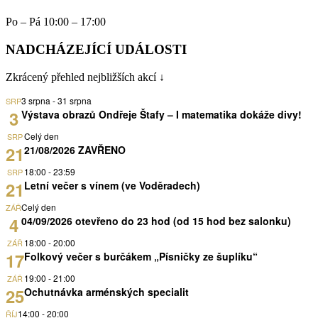
Po – Pá 10:00 – 17:00
NADCHÁZEJÍCÍ UDÁLOSTI
Zkrácený přehled nejbližších akcí ↓
3 srpna
-
31 srpna
SRP
3
Výstava obrazů Ondřeje Štafy – I matematika dokáže divy!
Celý den
SRP
21
21/08/2026 ZAVŘENO
18:00
-
23:59
SRP
21
Letní večer s vínem (ve Voděradech)
Celý den
ZÁŘ
4
04/09/2026 otevřeno do 23 hod (od 15 hod bez salonku)
18:00
-
20:00
ZÁŘ
17
Folkový večer s burčákem „Písničky ze šuplíku“
19:00
-
21:00
ZÁŘ
25
Ochutnávka arménských specialit
14:00
-
20:00
ŘÍJ