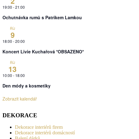
2
19:00
-
21:00
Ochutnávka rumů s Patrikem Lamkou
ŘÍJ
9
18:00
-
20:00
Koncert Livie Kuchařová *OBSAZENO*
ŘÍJ
13
10:00
-
18:00
Den módy a kosmetiky
Zobrazit kalendář
DEKORACE
Dekorace interiérů firem
Dekorace interiérů domácností
Balení dárků