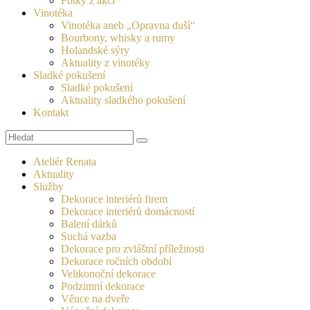
Fotky z akcí
Vinotéka
Vinotéka aneb „Opravna duší“
Bourbony, whisky a rumy
Holandské sýry
Aktuality z vinotéky
Sladké pokušení
Sladké pokušení
Aktuality sladkého pokušení
Kontakt
Search
Ateliér Renata
Aktuality
Služby
Dekorace interiérů firem
Dekorace interiérů domácností
Balení dárků
Suchá vazba
Dekorace pro zvláštní příležitosti
Dekorace ročních období
Velikonoční dekorace
Podzimní dekorace
Věnce na dveře