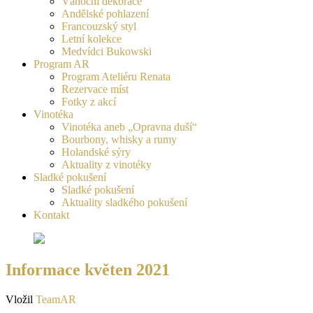
Vánoční dekorace
Andělské pohlazení
Francouzský styl
Letní kolekce
Medvídci Bukowski
Program AR
Program Ateliéru Renata
Rezervace míst
Fotky z akcí
Vinotéka
Vinotéka aneb „Opravna duší“
Bourbony, whisky a rumy
Holandské sýry
Aktuality z vinotéky
Sladké pokušení
Sladké pokušení
Aktuality sladkého pokušení
Kontakt
Informace květen 2021
Vložil
TeamAR