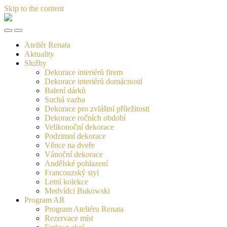
Skip to the content
Ateliér
Renata
Toggle
Toggle
the
the
Ateliér Renata
mobile
search
Aktuality
menu
field
Služby
Dekorace interiérů firem
Dekorace interiérů domácností
Balení dárků
Suchá vazba
Dekorace pro zvláštní příležitosti
Dekorace ročních období
Velikonoční dekorace
Podzimní dekorace
Věnce na dveře
Vánoční dekorace
Andělské pohlazení
Francouzský styl
Letní kolekce
Medvídci Bukowski
Program AR
Program Ateliéru Renata
Rezervace míst