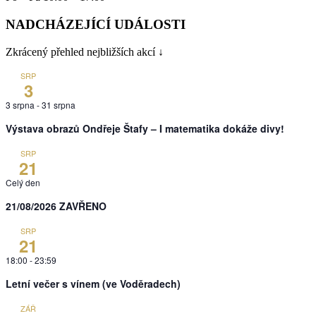
NADCHÁZEJÍCÍ UDÁLOSTI
Zkrácený přehled nejbližších akcí ↓
SRP
3
3 srpna
-
31 srpna
Výstava obrazů Ondřeje Štafy – I matematika dokáže divy!
SRP
21
Celý den
21/08/2026 ZAVŘENO
SRP
21
18:00
-
23:59
Letní večer s vínem (ve Voděradech)
ZÁŘ