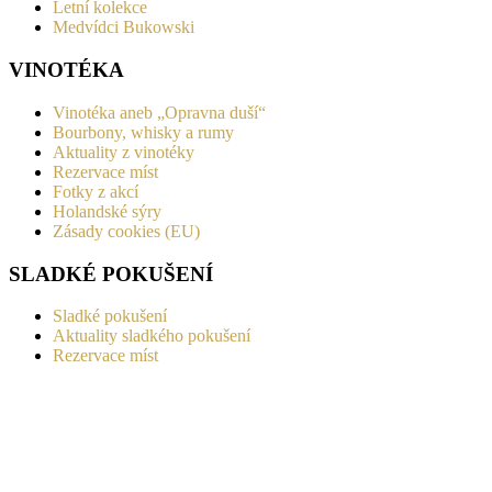
Letní kolekce
Medvídci Bukowski
VINOTÉKA
Vinotéka aneb „Opravna duší“
Bourbony, whisky a rumy
Aktuality z vinotéky
Rezervace míst
Fotky z akcí
Holandské sýry
Zásady cookies (EU)
SLADKÉ POKUŠENÍ
Sladké pokušení
Aktuality sladkého pokušení
Rezervace míst
Fotky z akcí
Holandské sýry
Zásady cookies (EU)
RUBRIKY