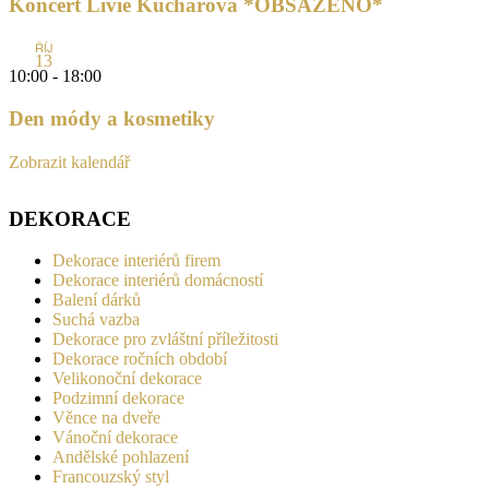
Koncert Livie Kuchařová *OBSAZENO*
ŘÍJ
13
10:00
-
18:00
Den módy a kosmetiky
Zobrazit kalendář
DEKORACE
Dekorace interiérů firem
Dekorace interiérů domácností
Balení dárků
Suchá vazba
Dekorace pro zvláštní příležitosti
Dekorace ročních období
Velikonoční dekorace
Podzimní dekorace
Věnce na dveře
Vánoční dekorace
Andělské pohlazení
Francouzský styl