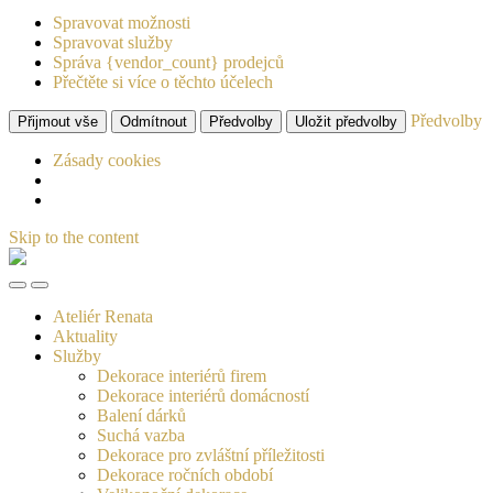
Spravovat možnosti
Spravovat služby
Správa {vendor_count} prodejců
Přečtěte si více o těchto účelech
Předvolby
Přijmout vše
Odmítnout
Předvolby
Uložit předvolby
Zásady cookies
Skip to the content
Ateliér
Renata
Toggle
Toggle
the
the
Ateliér Renata
mobile
search
Aktuality
menu
field
Služby
Dekorace interiérů firem
Dekorace interiérů domácností
Balení dárků
Suchá vazba
Dekorace pro zvláštní příležitosti
Dekorace ročních období