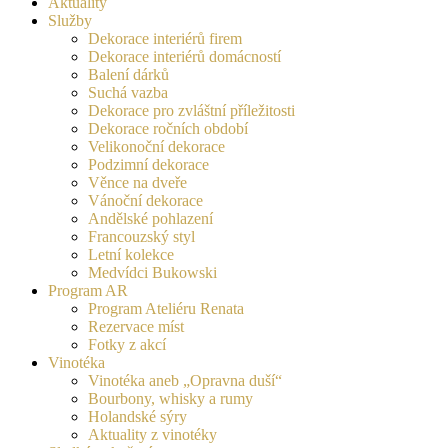
Aktuality
Služby
Dekorace interiérů firem
Dekorace interiérů domácností
Balení dárků
Suchá vazba
Dekorace pro zvláštní příležitosti
Dekorace ročních období
Velikonoční dekorace
Podzimní dekorace
Věnce na dveře
Vánoční dekorace
Andělské pohlazení
Francouzský styl
Letní kolekce
Medvídci Bukowski
Program AR
Program Ateliéru Renata
Rezervace míst
Fotky z akcí
Vinotéka
Vinotéka aneb „Opravna duší“
Bourbony, whisky a rumy
Holandské sýry
Aktuality z vinotéky