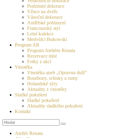
Velikonoční dekorace
Podzimní dekorace
Věnce na dveře
Vánoční dekorace
Andělské pohlazení
Francouzský styl
Letní kolekce
Medvídci Bukowski
Program AR
Program Ateliéru Renata
Rezervace míst
Fotky z akcí
Vinotéka
Vinotéka aneb „Opravna duší“
Bourbony, whisky a rumy
Holandské sýry
Aktuality z vinotéky
Sladké pokušení
Sladké pokušení
Aktuality sladkého pokušení
Kontakt
Search
Ateliér Renata