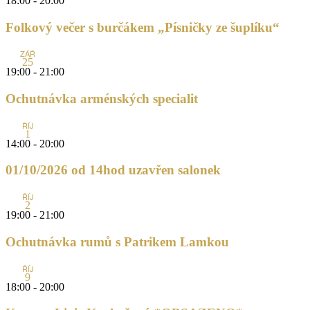
18:00
-
20:00
Folkový večer s burčákem „Písničky ze šuplíku“
ZÁŘ
25
19:00
-
21:00
Ochutnávka arménských specialit
ŘÍJ
1
14:00
-
20:00
01/10/2026 od 14hod uzavřen salonek
ŘÍJ
2
19:00
-
21:00
Ochutnávka rumů s Patrikem Lamkou
ŘÍJ
9
18:00
-
20:00